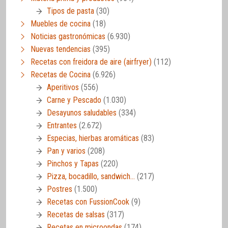
Tipos de pasta
(30)
Muebles de cocina
(18)
Noticias gastronómicas
(6.930)
Nuevas tendencias
(395)
Recetas con freidora de aire (airfryer)
(112)
Recetas de Cocina
(6.926)
Aperitivos
(556)
Carne y Pescado
(1.030)
Desayunos saludables
(334)
Entrantes
(2.672)
Especias, hierbas aromáticas
(83)
Pan y varios
(208)
Pinchos y Tapas
(220)
Pizza, bocadillo, sandwich…
(217)
Postres
(1.500)
Recetas con FussionCook
(9)
Recetas de salsas
(317)
Recetas en microondas
(174)