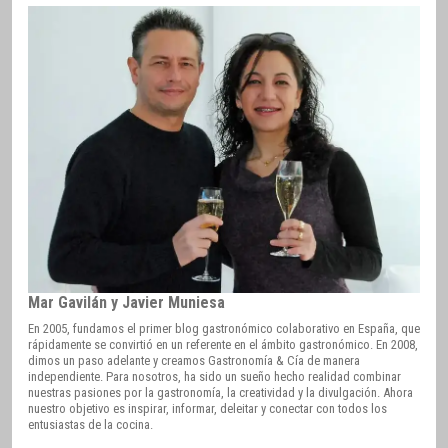
Mar Gavilán y Javier Muniesa
En 2005, fundamos el primer blog gastronómico colaborativo en España, que
rápidamente se convirtió en un referente en el ámbito gastronómico. En 2008,
dimos un paso adelante y creamos Gastronomía & Cía de manera
independiente. Para nosotros, ha sido un sueño hecho realidad combinar
nuestras pasiones por la gastronomía, la creatividad y la divulgación. Ahora
nuestro objetivo es inspirar, informar, deleitar y conectar con todos los
entusiastas de la cocina.