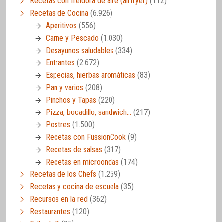
Recetas con freidora de aire (airfryer)
(112)
Recetas de Cocina
(6.926)
Aperitivos
(556)
Carne y Pescado
(1.030)
Desayunos saludables
(334)
Entrantes
(2.672)
Especias, hierbas aromáticas
(83)
Pan y varios
(208)
Pinchos y Tapas
(220)
Pizza, bocadillo, sandwich…
(217)
Postres
(1.500)
Recetas con FussionCook
(9)
Recetas de salsas
(317)
Recetas en microondas
(174)
Recetas de los Chefs
(1.259)
Recetas y cocina de escuela
(35)
Recursos en la red
(362)
Restaurantes
(120)