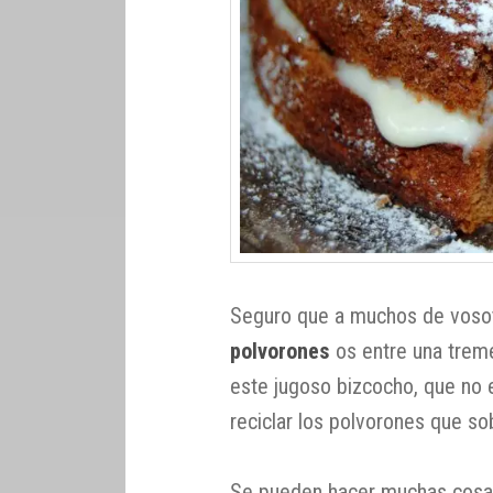
Seguro que a muchos de vosot
polvorones
os entre una treme
este jugoso bizcocho, que no 
reciclar los polvorones que so
Se pueden hacer muchas cosas