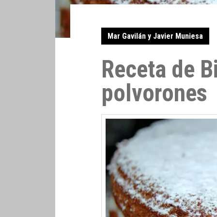
Mar Gavilán y Javier Muniesa
Receta de B
polvorones