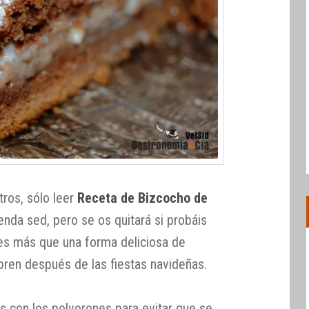
ros, sólo leer
Receta de Bizcocho de
nda sed, pero se os quitará si probáis
es más que una forma deliciosa de
bren después de las fiestas navideñas.
 con los polvorones para evitar que se