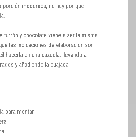
 porción moderada, no hay por qué
da.
e turrón y chocolate viene a ser la misma
nque las indicaciones de elaboración son
il hacerla en una cazuela, llevando a
turados y añadiendo la cuajada.
ida para montar
era
na