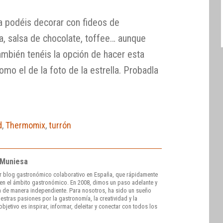
la podéis decorar con fideos de
a, salsa de chocolate, toffee… aunque
mbién tenéis la opción de hacer esta
como el de la foto de la estrella. Probadla
d
,
Thermomix
,
turrón
 Muniesa
r blog gastronómico colaborativo en España, que rápidamente
e en el ámbito gastronómico. En 2008, dimos un paso adelante y
 de manera independiente. Para nosotros, ha sido un sueño
stras pasiones por la gastronomía, la creatividad y la
bjetivo es inspirar, informar, deleitar y conectar con todos los