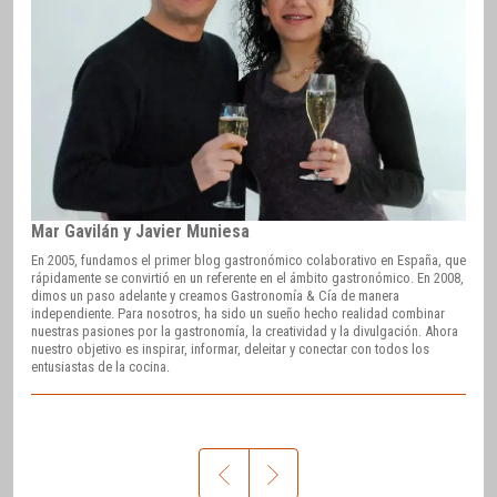
Mar Gavilán y Javier Muniesa
En 2005, fundamos el primer blog gastronómico colaborativo en España, que
rápidamente se convirtió en un referente en el ámbito gastronómico. En 2008,
dimos un paso adelante y creamos Gastronomía & Cía de manera
independiente. Para nosotros, ha sido un sueño hecho realidad combinar
nuestras pasiones por la gastronomía, la creatividad y la divulgación. Ahora
nuestro objetivo es inspirar, informar, deleitar y conectar con todos los
entusiastas de la cocina.