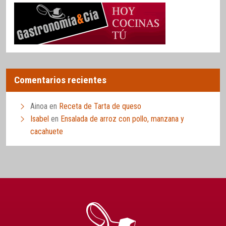
Comentarios recientes
Ainoa
en
Receta de Tarta de queso
Isabel
en
Ensalada de arroz con pollo, manzana y
cacahuete