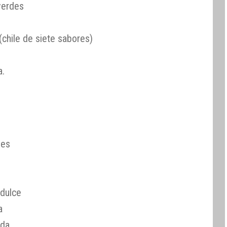
verdes
(chile de siete sabores)
a.
nes
 dulce
a
ida