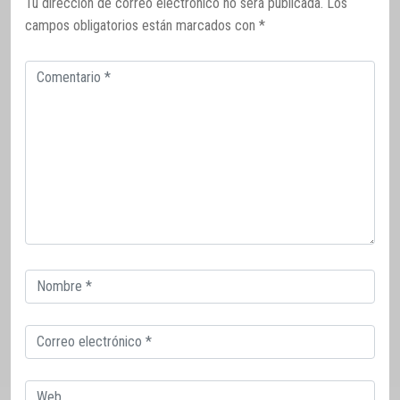
Tu dirección de correo electrónico no será publicada.
Los
campos obligatorios están marcados con
*
Comentario
Correo
electrónico
Correo
electrónico
Web