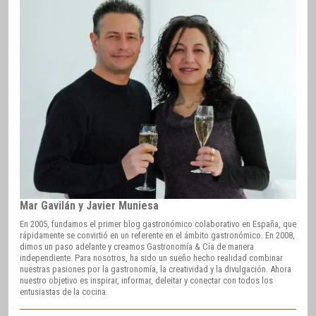
Mar Gavilán y Javier Muniesa
En 2005, fundamos el primer blog gastronómico colaborativo en España, que
rápidamente se convirtió en un referente en el ámbito gastronómico. En 2008,
dimos un paso adelante y creamos Gastronomía & Cía de manera
independiente. Para nosotros, ha sido un sueño hecho realidad combinar
nuestras pasiones por la gastronomía, la creatividad y la divulgación. Ahora
nuestro objetivo es inspirar, informar, deleitar y conectar con todos los
entusiastas de la cocina.