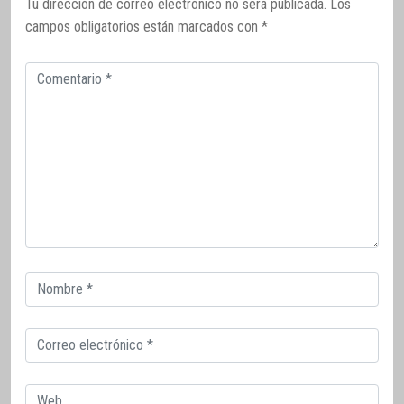
Tu dirección de correo electrónico no será publicada.
Los
campos obligatorios están marcados con
*
Comentario
Correo
electrónico
Correo
electrónico
Web