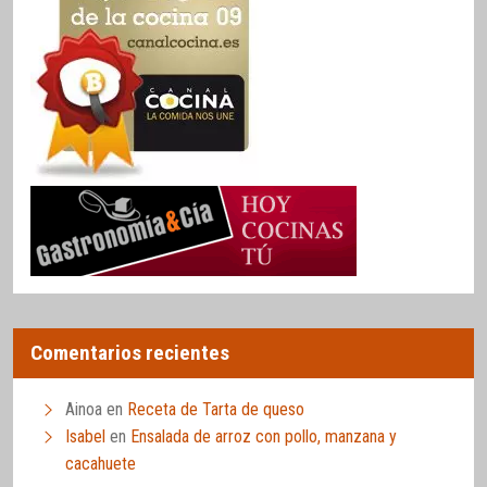
Comentarios recientes
Ainoa
en
Receta de Tarta de queso
Isabel
en
Ensalada de arroz con pollo, manzana y
cacahuete