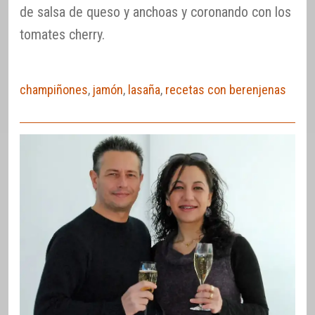
de salsa de queso y anchoas y coronando con los
tomates cherry.
champiñones
,
jamón
,
lasaña
,
recetas con berenjenas