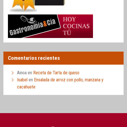
Comentarios recientes
Ainoa
en
Receta de Tarta de queso
Isabel
en
Ensalada de arroz con pollo, manzana y
cacahuete