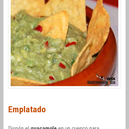
Emplatado
Dispón el
guacamole
en un cuenco para