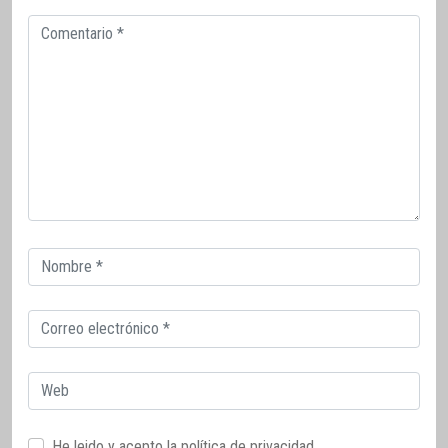
Comentario
Correo
electrónico
Correo
electrónico
Web
He leido y acepto la
política de privacidad