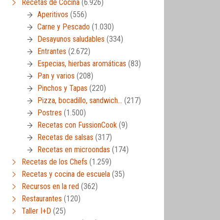
Recetas de Cocina
(6.926)
Aperitivos
(556)
Carne y Pescado
(1.030)
Desayunos saludables
(334)
Entrantes
(2.672)
Especias, hierbas aromáticas
(83)
Pan y varios
(208)
Pinchos y Tapas
(220)
Pizza, bocadillo, sandwich…
(217)
Postres
(1.500)
Recetas con FussionCook
(9)
Recetas de salsas
(317)
Recetas en microondas
(174)
Recetas de los Chefs
(1.259)
Recetas y cocina de escuela
(35)
Recursos en la red
(362)
Restaurantes
(120)
Taller I+D
(25)