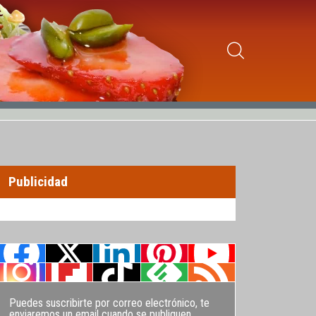
Publicidad
Puedes suscribirte por correo electrónico, te
enviaremos un email cuando se publiquen