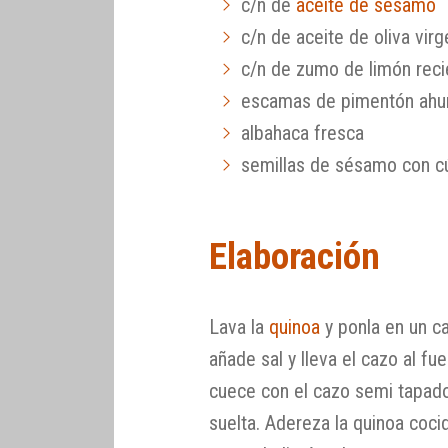
c/n de
aceite de sésamo
c/n de aceite de oliva virg
c/n de zumo de limón rec
escamas de pimentón ahu
albahaca fresca
semillas de sésamo con c
Elaboración
Lava la
quinoa
y ponla en un c
añade sal y lleva el cazo al fu
cuece con el cazo semi tapado
suelta. Adereza la quinoa coci