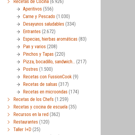
Recetas de Cocina
(6.926)
Aperitivos
(556)
Carne y Pescado
(1.030)
Desayunos saludables
(334)
Entrantes
(2.672)
Especias, hierbas aromáticas
(83)
Pan y varios
(208)
Pinchos y Tapas
(220)
Pizza, bocadillo, sandwich…
(217)
Postres
(1.500)
Recetas con FussionCook
(9)
Recetas de salsas
(317)
Recetas en microondas
(174)
Recetas de los Chefs
(1.259)
Recetas y cocina de escuela
(35)
Recursos en la red
(362)
Restaurantes
(120)
Taller I+D
(25)