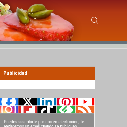
Publicidad
Puedes suscribirte por correo electrónico, te
enviaremos un email cuando se publiquen