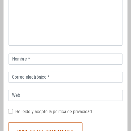
Correo
electrónico
Correo
electrónico
Web
He leido y acepto la
política de privacidad