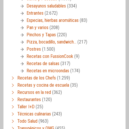
Desayunos saludables
(334)
Entrantes
(2.672)
Especias, hierbas aromáticas
(83)
Pan y varios
(208)
Pinchos y Tapas
(220)
Pizza, bocadillo, sandwich…
(217)
Postres
(1.500)
Recetas con FussionCook
(9)
Recetas de salsas
(317)
Recetas en microondas
(174)
Recetas de los Chefs
(1.259)
Recetas y cocina de escuela
(35)
Recursos en la red
(362)
Restaurantes
(120)
Taller I+D
(25)
Técnicas culinarias
(243)
Todo Salud
(963)
Transgénicos y OMG
(455)