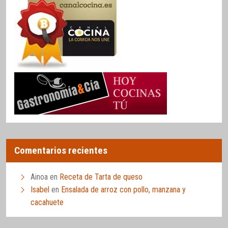
Comentarios recientes
Ainoa
en
Receta de Tarta de queso
Isabel
en
Ensalada de arroz con pollo, manzana y
cacahuete