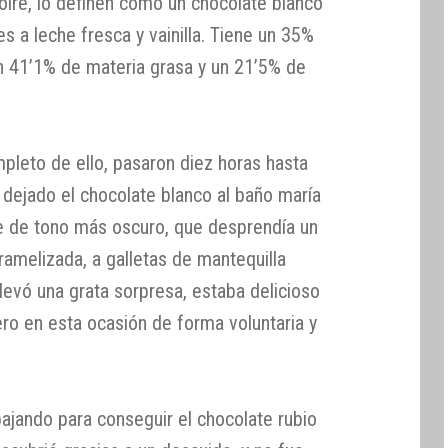
oire, lo definen como un chocolate blanco
s a leche fresca y vainilla. Tiene un 35%
n 41’1% de materia grasa y un 21’5% de
pleto de ello, pasaron diez horas hasta
 dejado el chocolate blanco al baño maría
e de tono más oscuro, que desprendía un
amelizada, a galletas de mantequilla
levó una grata sorpresa, estaba delicioso
ero en esta ocasión de forma voluntaria y
bajando para conseguir el chocolate rubio