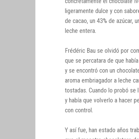
concretamente el chocolate Iv
ligeramente dulce y con sabore
de cacao, un 43% de azúcar, u
leche entera.
Frédéric Bau se olvidó por com
que se percatara de que había
y se encontró con un chocolat
aroma embriagador a leche car
tostadas. Cuando lo probó se l
y había que volverlo a hacer p
con control.
Y así fue, han estado años tra