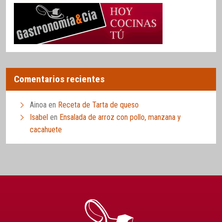
Comentarios recientes
Ainoa
en
Receta de Tarta de queso
Isabel
en
Ensalada de arroz con pollo, manzana y
cacahuete