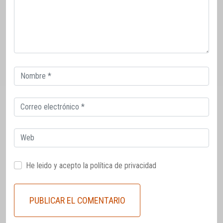
Correo
electrónico
Correo
electrónico
Web
He leido y acepto la
política de privacidad