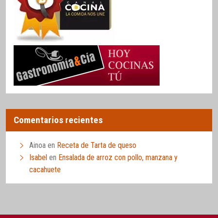
Comentarios recientes
Ainoa
en
Receta de Tarta de queso
Isabel
en
Ensalada de arroz con pollo, manzana y
cacahuete