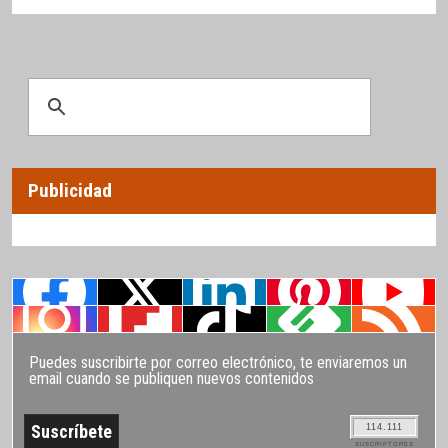
Publicidad
Puedes suscribirte por correo electrónico, te enviaremos un
email cuando se publiquen nuevos contenidos
114.111
SUSCRIPTORES