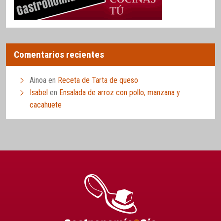
Comentarios recientes
Ainoa
en
Receta de Tarta de queso
Isabel
en
Ensalada de arroz con pollo, manzana y
cacahuete