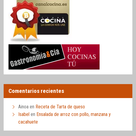
Comentarios recientes
Ainoa
en
Receta de Tarta de queso
Isabel
en
Ensalada de arroz con pollo, manzana y
cacahuete