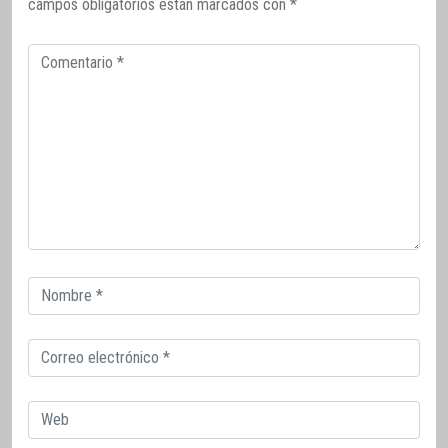
campos obligatorios están marcados con
*
Comentario
Correo
electrónico
Correo
electrónico
Web