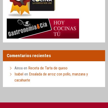
Comentarios recientes
Ainoa
en
Receta de Tarta de queso
Isabel
en
Ensalada de arroz con pollo, manzana y
cacahuete