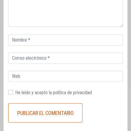
Correo
electrónico
Correo
electrónico
Web
He leido y acepto la
política de privacidad