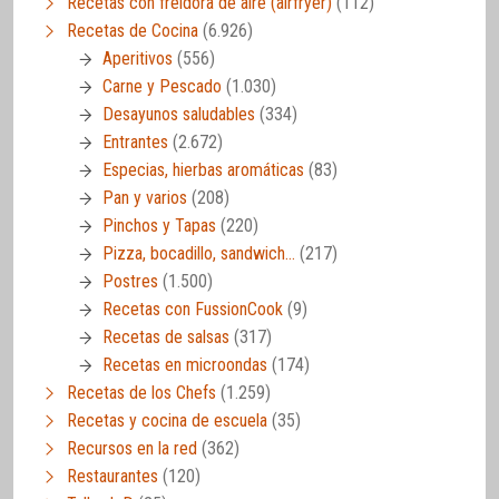
Recetas con freidora de aire (airfryer)
(112)
Recetas de Cocina
(6.926)
Aperitivos
(556)
Carne y Pescado
(1.030)
Desayunos saludables
(334)
Entrantes
(2.672)
Especias, hierbas aromáticas
(83)
Pan y varios
(208)
Pinchos y Tapas
(220)
Pizza, bocadillo, sandwich…
(217)
Postres
(1.500)
Recetas con FussionCook
(9)
Recetas de salsas
(317)
Recetas en microondas
(174)
Recetas de los Chefs
(1.259)
Recetas y cocina de escuela
(35)
Recursos en la red
(362)
Restaurantes
(120)