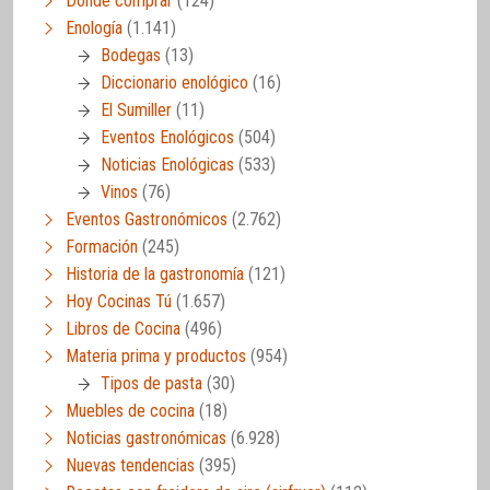
Dónde comprar
(124)
Enología
(1.141)
Bodegas
(13)
Diccionario enológico
(16)
El Sumiller
(11)
Eventos Enológicos
(504)
Noticias Enológicas
(533)
Vinos
(76)
Eventos Gastronómicos
(2.762)
Formación
(245)
Historia de la gastronomía
(121)
Hoy Cocinas Tú
(1.657)
Libros de Cocina
(496)
Materia prima y productos
(954)
Tipos de pasta
(30)
Muebles de cocina
(18)
Noticias gastronómicas
(6.928)
Nuevas tendencias
(395)