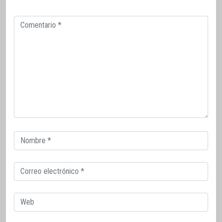
Comentario
Correo
electrónico
Correo
electrónico
Web