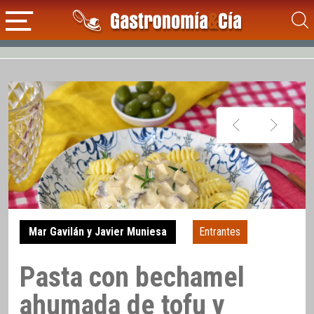
Mar Gavilán y Javier Muniesa
Entrantes
Pasta con bechamel
ahumada de tofu y