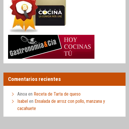
Comentarios recientes
Ainoa
en
Receta de Tarta de queso
Isabel
en
Ensalada de arroz con pollo, manzana y
cacahuete