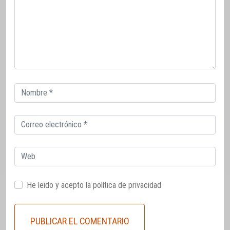
Correo
electrónico
Correo
electrónico
Web
He leido y acepto la
política de privacidad