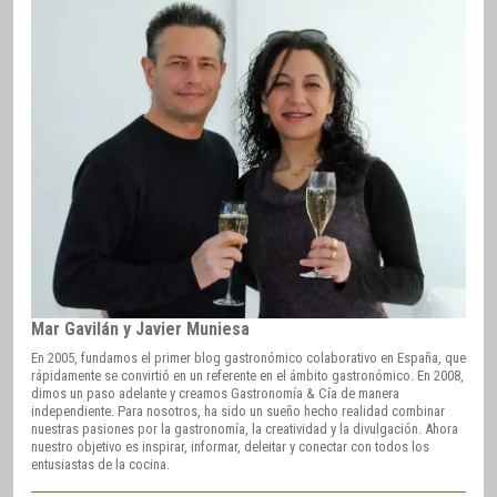
Mar Gavilán y Javier Muniesa
En 2005, fundamos el primer blog gastronómico colaborativo en España, que
rápidamente se convirtió en un referente en el ámbito gastronómico. En 2008,
dimos un paso adelante y creamos Gastronomía & Cía de manera
independiente. Para nosotros, ha sido un sueño hecho realidad combinar
nuestras pasiones por la gastronomía, la creatividad y la divulgación. Ahora
nuestro objetivo es inspirar, informar, deleitar y conectar con todos los
entusiastas de la cocina.