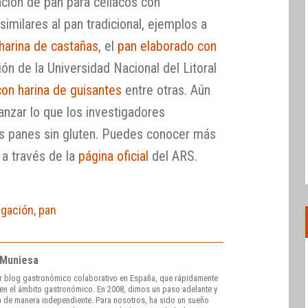
ación de pan para celíacos con
similares al pan tradicional, ejemplos a
 harina de castañas
, el
pan elaborado con
ción de la Universidad Nacional del Litoral
con harina de guisantes
entre otras. Aún
anzar lo que los investigadores
os panes sin gluten. Puedes conocer más
 a través de la
página oficial
del ARS.
igación
,
pan
 Muniesa
r blog gastronómico colaborativo en España, que rápidamente
e en el ámbito gastronómico. En 2008, dimos un paso adelante y
 de manera independiente. Para nosotros, ha sido un sueño