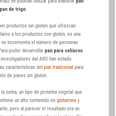
maíz se podrían utilizar para elaborar
pan
 pan de trigo
.
ner productos sin gluten que ofrezcan
lares a los productos con gluten, es una
 se incrementa el número de personas
Para poder desarrollar
pan para celíacos
os investigadores del ARS han estado
as características del
pan tradicional
para
ión de panes sin gluten.
 la zeína, un tipo de proteína vegetal que
ontiene un alto contenido en
glutamina
y
ante, pero al parecer el resultado era un