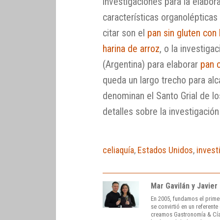
investigaciones para la elabor
características organolépticas 
citar son el
pan sin gluten con
harina de arroz
, o la investiga
(Argentina) para elaborar
pan 
queda un largo trecho para alc
denominan el Santo Grial de l
detalles sobre la investigación
celiaquía
,
Estados Unidos
,
invest
Mar Gavilán y Javier
En 2005, fundamos el prime
se convirtió en un referent
creamos Gastronomía & Cía