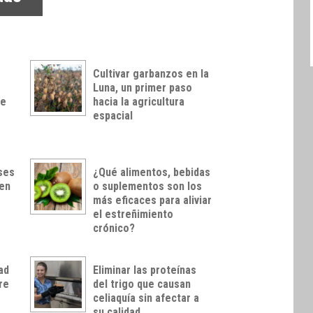
Cultivar garbanzos en la
Luna, un primer paso
ue
hacia la agricultura
espacial
ses
¿Qué alimentos, bebidas
den
o suplementos son los
más eficaces para aliviar
el estreñimiento
crónico?
ad
Eliminar las proteínas
re
del trigo que causan
celiaquía sin afectar a
su calidad