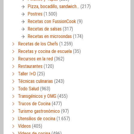
Pizza, bocadillo, sandwich…
(217)
Postres
(1.500)
Recetas con FussionCook
(9)
Recetas de salsas
(317)
Recetas en microondas
(174)
Recetas de los Chefs
(1.259)
Recetas y cocina de escuela
(35)
Recursos en la red
(362)
Restaurantes
(120)
Taller I+D
(25)
Técnicas culinarias
(243)
Todo Salud
(963)
Transgénicos y OMG
(455)
Trucos de Cocina
(477)
Turismo gastronómico
(97)
Utensilios de cocina
(1.657)
Vídeos
(405)
Vídeos de cocina
(496)