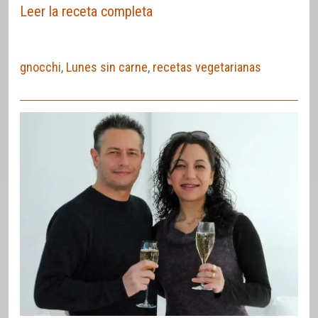
Leer la receta completa
gnocchi
,
Lunes sin carne
,
recetas vegetarianas