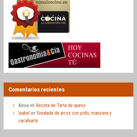
Comentarios recientes
Ainoa
en
Receta de Tarta de queso
Isabel
en
Ensalada de arroz con pollo, manzana y
cacahuete