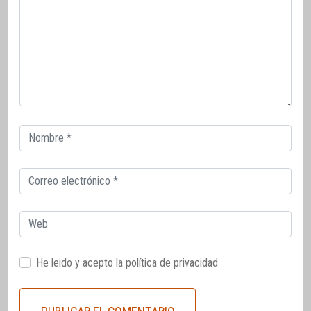
Correo
electrónico
Correo
electrónico
Web
He leido y acepto la
política de privacidad