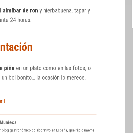
el
almíbar de ron
y hierbabuena, tapar y
ante 24 horas.
ntación
e piña
en un plato como en las fotos, o
 un bol bonito… la ocasión lo merece.
ant
 Muniesa
r blog gastronómico colaborativo en España, que rápidamente