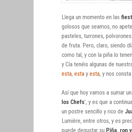
Llega un momento en las
fies
golosos que seamos, no apetec
pasteles, turrones, polvorone
de fruta. Pero, claro, siendo dí
como tal, y con la piña lo ten
y Cía tenéis algunas de nuest
esta
,
esta
y
esta
, y nos const
Así que hoy vamos a sumar una
los Chefs
’, y es que a contin
un postre sencillo y rico de
Ju
Lumière, entre otros, y es pr
puede degustar su
Piña, ron 