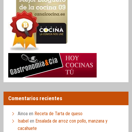
Comentarios recientes
Ainoa
en
Receta de Tarta de queso
Isabel
en
Ensalada de arroz con pollo, manzana y
cacahuete