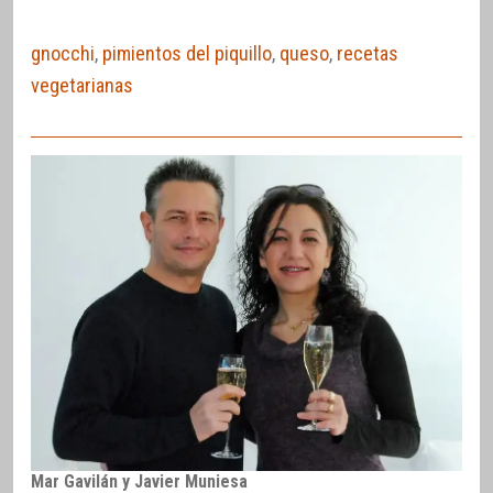
gnocchi
,
pimientos del piquillo
,
queso
,
recetas
vegetarianas
Mar Gavilán y Javier Muniesa