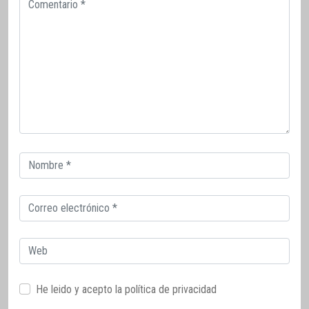
Correo
electrónico
Correo
electrónico
Web
He leido y acepto la
política de privacidad