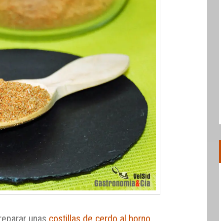
reparar unas
costillas de cerdo al horno
,