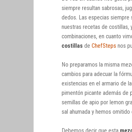
siempre resultan sabrosas, ju
dedos. Las especias siempre s
nuestras recetas de costillas
combinaciones, en cuanto vim
costillas
de
ChefSteps
nos pu
No preparamos la misma mezc
cambios para adecuar la fórmu
existencias en el armario de 
pimentón picante además de p
semillas de apio por lemon gr
sal ahumada y hemos omitido 
Debemos decir que esta
mezc