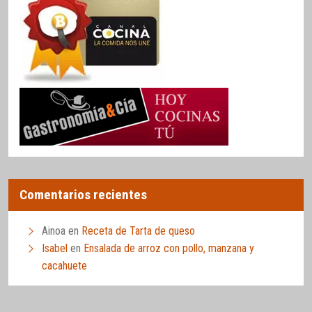
Comentarios recientes
Ainoa
en
Receta de Tarta de queso
Isabel
en
Ensalada de arroz con pollo, manzana y
cacahuete