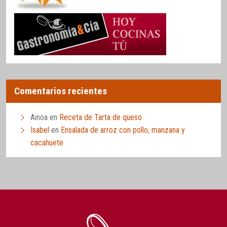
Comentarios recientes
Ainoa
en
Receta de Tarta de queso
Isabel
en
Ensalada de arroz con pollo, manzana y
cacahuete