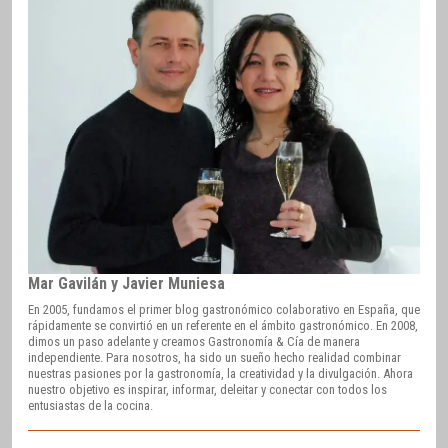
Mar Gavilán y Javier Muniesa
En 2005, fundamos el primer blog gastronómico colaborativo en España, que
rápidamente se convirtió en un referente en el ámbito gastronómico. En 2008,
dimos un paso adelante y creamos Gastronomía & Cía de manera
independiente. Para nosotros, ha sido un sueño hecho realidad combinar
nuestras pasiones por la gastronomía, la creatividad y la divulgación. Ahora
nuestro objetivo es inspirar, informar, deleitar y conectar con todos los
entusiastas de la cocina.