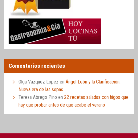
Comentarios recientes
Olga Vazquez Lopez
en
Ángel León y la Clarificación:
Nueva era de las sopas
Teresa Abrego Pino
en
22 recetas saladas con higos que
hay que probar antes de que acabe el verano