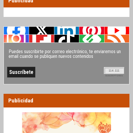
Publicidad
Puedes suscribirte por correo electrónico, te enviaremos un
email cuando se publiquen nuevos contenidos
114.111
SUSCRIPTORES
Publicidad