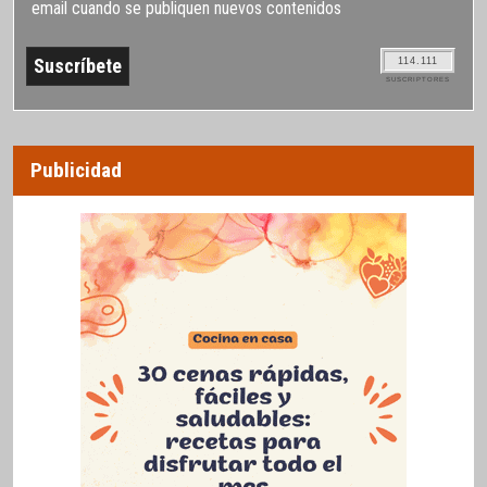
email cuando se publiquen nuevos contenidos
114.111
SUSCRIPTORES
Publicidad