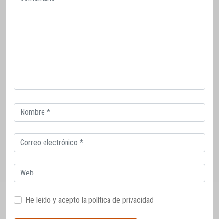
Correo
electrónico
Correo
electrónico
Web
He leido y acepto la
política de privacidad