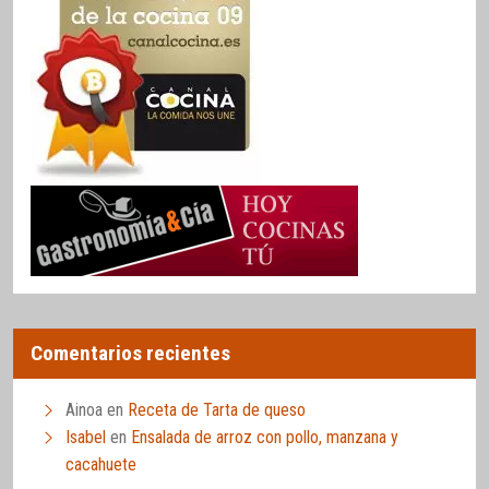
Comentarios recientes
Ainoa
en
Receta de Tarta de queso
Isabel
en
Ensalada de arroz con pollo, manzana y
cacahuete