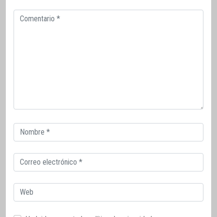
Comentario
Correo
electrónico
Correo
electrónico
Web