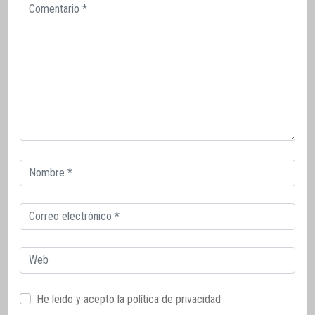
Comentario
Correo
electrónico
Correo
electrónico
Web
He leido y acepto la
política de privacidad