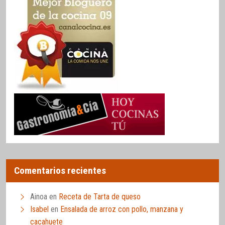
Comentarios recientes
Ainoa
en
Receta de Tarta de queso
Isabel
en
Ensalada de arroz con pollo, manzana y
cacahuete