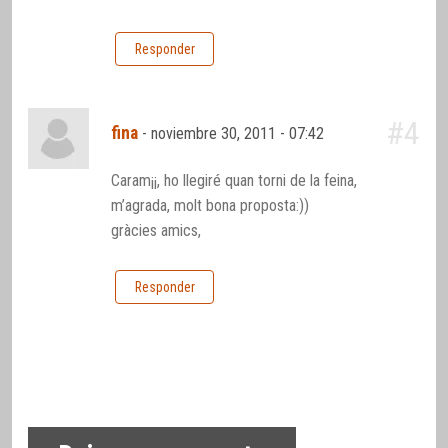
Responder
#4
fina
-
noviembre 30, 2011 - 07:42
Caram¡¡, ho llegiré quan torni de la feina,
m’agrada, molt bona proposta:))
gràcies amics,
Responder