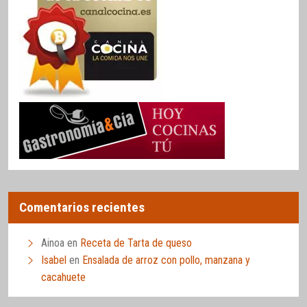
Comentarios recientes
Ainoa
en
Receta de Tarta de queso
Isabel
en
Ensalada de arroz con pollo, manzana y
cacahuete