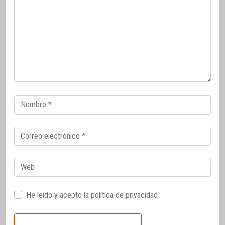
Correo
electrónico
Correo
electrónico
Web
He leido y acepto la
política de privacidad