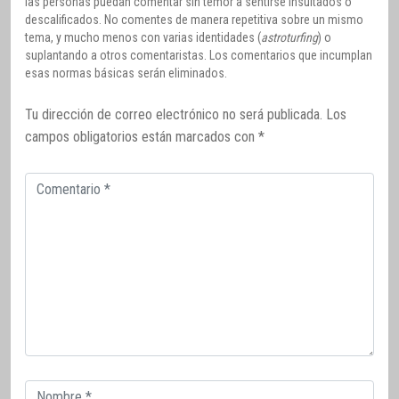
las personas puedan comentar sin temor a sentirse insultados o
descalificados. No comentes de manera repetitiva sobre un mismo
tema, y mucho menos con varias identidades (
astroturfing
) o
suplantando a otros comentaristas. Los comentarios que incumplan
esas normas básicas serán eliminados.
Tu dirección de correo electrónico no será publicada.
Los
campos obligatorios están marcados con
*
Comentario
Correo