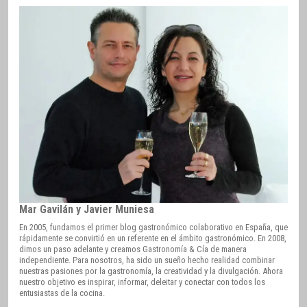
Mar Gavilán y Javier Muniesa
En 2005, fundamos el primer blog gastronómico colaborativo en España, que
rápidamente se convirtió en un referente en el ámbito gastronómico. En 2008,
dimos un paso adelante y creamos Gastronomía & Cía de manera
independiente. Para nosotros, ha sido un sueño hecho realidad combinar
nuestras pasiones por la gastronomía, la creatividad y la divulgación. Ahora
nuestro objetivo es inspirar, informar, deleitar y conectar con todos los
entusiastas de la cocina.