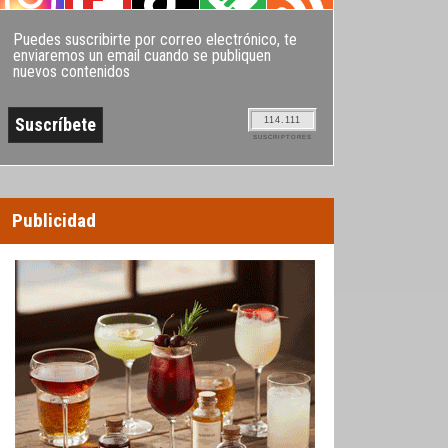
Puedes suscribirte por correo electrónico, te
enviaremos un email cuando se publiquen
nuevos contenidos
114.111
SUSCRIPTORES
Publicidad