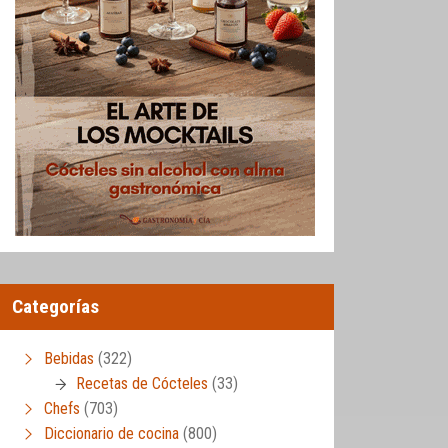
Categorías
Bebidas
(322)
Recetas de Cócteles
(33)
Chefs
(703)
Diccionario de cocina
(800)