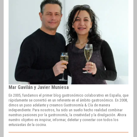
Mar Gavilán y Javier Muniesa
En 2005, fundamos el primer blog gastronómico colaborativo en España, que
rápidamente se convirtió en un referente en el ámbito gastronómico. En 2008,
dimos un paso adelante y creamos Gastronomía & Cía de manera
independiente. Para nosotros, ha sido un sueño hecho realidad combinar
nuestras pasiones por la gastronomía, la creatividad y la divulgación. Ahora
nuestro objetivo es inspirar, informar, deleitar y conectar con todos los
entusiastas de la cocina.