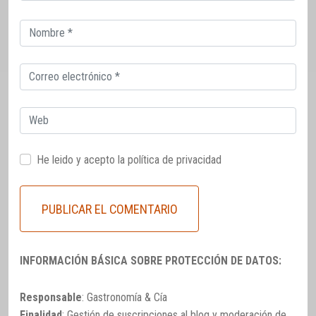
Correo
electrónico
Correo
electrónico
Web
He leido y acepto la
política de privacidad
INFORMACIÓN BÁSICA SOBRE PROTECCIÓN DE DATOS:
Responsable
: Gastronomía & Cía
Finalidad
: Gestión de suscripciones al blog y moderación de