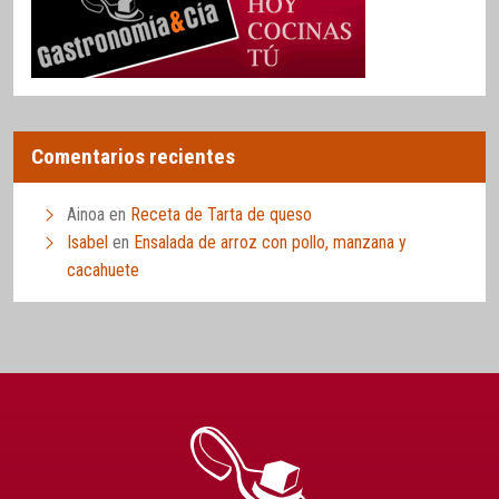
Comentarios recientes
Ainoa
en
Receta de Tarta de queso
Isabel
en
Ensalada de arroz con pollo, manzana y
cacahuete