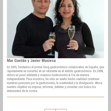
Mar Gavilán y Javier Muniesa
En 2005, fundamos el primer blog gastronómico colaborativo en España, que
rápidamente se convirtió en un referente en el ámbito gastronómico. En 2008,
dimos un paso adelante y creamos Gastronomía & Cía de manera
independiente. Para nosotros, ha sido un sueño hecho realidad combinar
nuestras pasiones por la gastronomía, la creatividad y la divulgación. Ahora
nuestro objetivo es inspirar, informar, deleitar y conectar con todos los
entusiastas de la cocina.