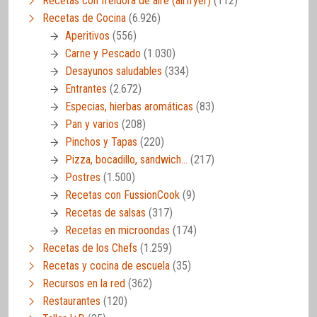
Recetas con freidora de aire (airfryer)
(112)
Recetas de Cocina
(6.926)
Aperitivos
(556)
Carne y Pescado
(1.030)
Desayunos saludables
(334)
Entrantes
(2.672)
Especias, hierbas aromáticas
(83)
Pan y varios
(208)
Pinchos y Tapas
(220)
Pizza, bocadillo, sandwich…
(217)
Postres
(1.500)
Recetas con FussionCook
(9)
Recetas de salsas
(317)
Recetas en microondas
(174)
Recetas de los Chefs
(1.259)
Recetas y cocina de escuela
(35)
Recursos en la red
(362)
Restaurantes
(120)