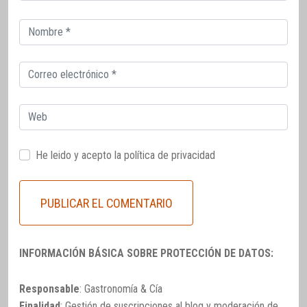
Correo
electrónico
Correo
electrónico
Web
He leido y acepto la
política de privacidad
INFORMACIÓN BÁSICA SOBRE PROTECCIÓN DE DATOS:
Responsable
: Gastronomía & Cía
Finalidad
: Gestión de suscripciones al blog y moderación de