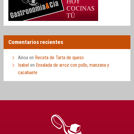
Comentarios recientes
Ainoa
en
Receta de Tarta de queso
Isabel
en
Ensalada de arroz con pollo, manzana y
cacahuete