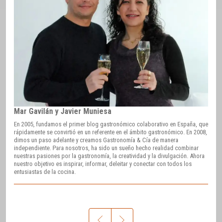
Mar Gavilán y Javier Muniesa
En 2005, fundamos el primer blog gastronómico colaborativo en España, que
rápidamente se convirtió en un referente en el ámbito gastronómico. En 2008,
dimos un paso adelante y creamos Gastronomía & Cía de manera
independiente. Para nosotros, ha sido un sueño hecho realidad combinar
nuestras pasiones por la gastronomía, la creatividad y la divulgación. Ahora
nuestro objetivo es inspirar, informar, deleitar y conectar con todos los
entusiastas de la cocina.