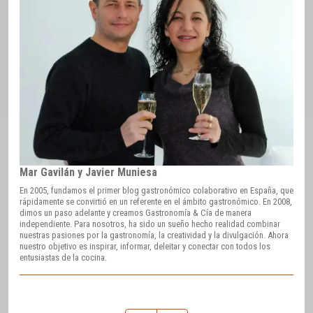
Mar Gavilán y Javier Muniesa
En 2005, fundamos el primer blog gastronómico colaborativo en España, que
rápidamente se convirtió en un referente en el ámbito gastronómico. En 2008,
dimos un paso adelante y creamos Gastronomía & Cía de manera
independiente. Para nosotros, ha sido un sueño hecho realidad combinar
nuestras pasiones por la gastronomía, la creatividad y la divulgación. Ahora
nuestro objetivo es inspirar, informar, deleitar y conectar con todos los
entusiastas de la cocina.