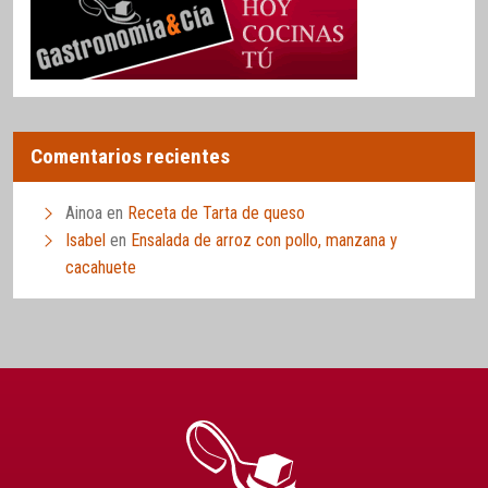
Comentarios recientes
Ainoa
en
Receta de Tarta de queso
Isabel
en
Ensalada de arroz con pollo, manzana y
cacahuete