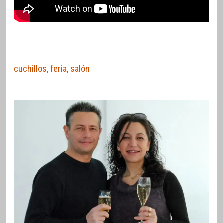
cuchillos
,
feria
,
salón