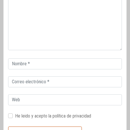
Correo
electrónico
Correo
electrónico
Web
He leido y acepto la
política de privacidad