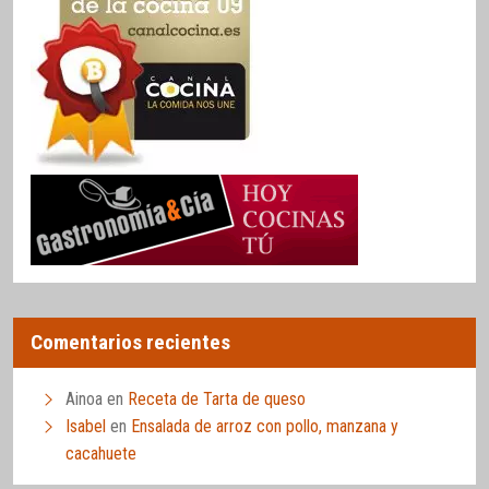
Comentarios recientes
Ainoa
en
Receta de Tarta de queso
Isabel
en
Ensalada de arroz con pollo, manzana y
cacahuete