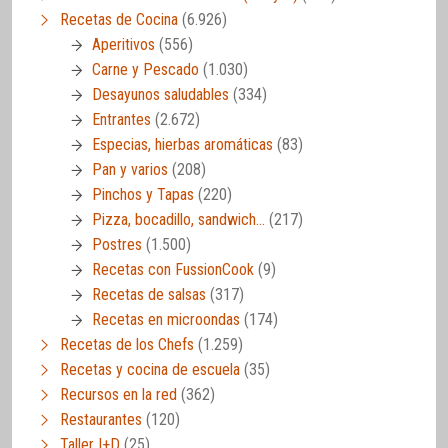
Recetas de Cocina
(6.926)
Aperitivos
(556)
Carne y Pescado
(1.030)
Desayunos saludables
(334)
Entrantes
(2.672)
Especias, hierbas aromáticas
(83)
Pan y varios
(208)
Pinchos y Tapas
(220)
Pizza, bocadillo, sandwich…
(217)
Postres
(1.500)
Recetas con FussionCook
(9)
Recetas de salsas
(317)
Recetas en microondas
(174)
Recetas de los Chefs
(1.259)
Recetas y cocina de escuela
(35)
Recursos en la red
(362)
Restaurantes
(120)
Taller I+D
(25)