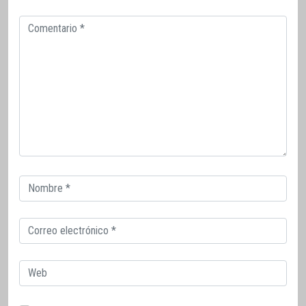
Comentario
Correo
electrónico
Correo
electrónico
Web