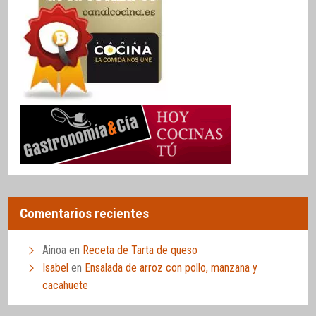
Comentarios recientes
Ainoa
en
Receta de Tarta de queso
Isabel
en
Ensalada de arroz con pollo, manzana y
cacahuete