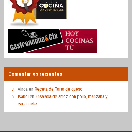
Comentarios recientes
Ainoa
en
Receta de Tarta de queso
Isabel
en
Ensalada de arroz con pollo, manzana y
cacahuete