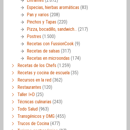
Entrantes
(2.672)
Especias, hierbas aromáticas
(83)
Pan y varios
(208)
Pinchos y Tapas
(220)
Pizza, bocadillo, sandwich…
(217)
Postres
(1.500)
Recetas con FussionCook
(9)
Recetas de salsas
(317)
Recetas en microondas
(174)
Recetas de los Chefs
(1.259)
Recetas y cocina de escuela
(35)
Recursos en la red
(362)
Restaurantes
(120)
Taller I+D
(25)
Técnicas culinarias
(243)
Todo Salud
(963)
Transgénicos y OMG
(455)
Trucos de Cocina
(477)